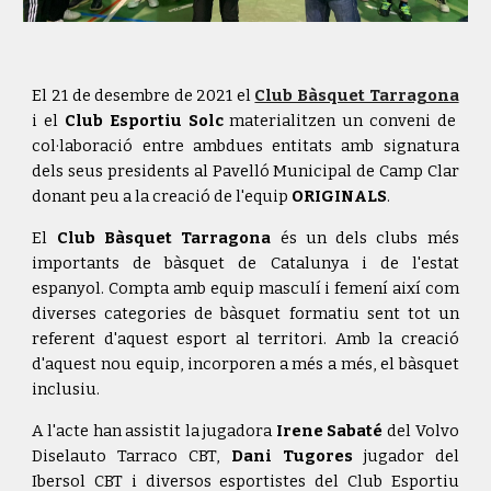
El 21 de desembre de 2021 el
Club Bàsquet Tarragona
i el
Club Esportiu Solc
materialitzen un conveni de
col·laboració entre ambdues entitats amb signatura
dels seus presidents al Pavelló Municipal de Camp Clar
donant peu a la creació de l'equip
ORIGINALS
.
El
Club Bàsquet Tarragona
és un dels clubs més
importants de bàsquet de Catalunya i de l'estat
espanyol. Compta amb equip masculí i femení així com
diverses categories de bàsquet formatiu sent tot un
referent d'aquest esport al territori. Amb la creació
d'aquest nou equip, incorporen a més a més, el bàsquet
inclusiu.
A l'acte han assistit la jugadora
Irene Sabaté
del Volvo
Diselauto Tarraco CBT,
Dani Tugores
jugador del
Ibersol CBT i diversos esportistes del Club Esportiu