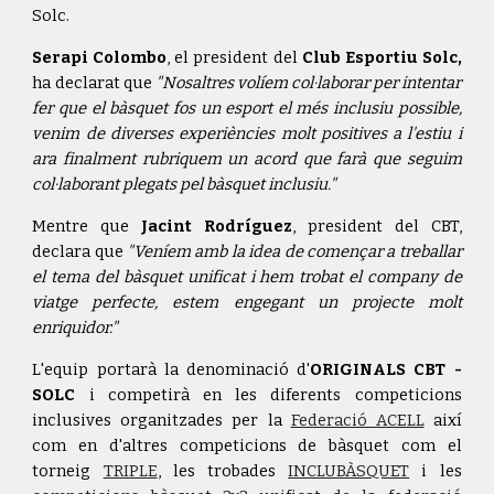
Solc.
Serapi Colombo
, el president del
Club Esportiu Solc,
ha declarat que
"Nosaltres volíem col·laborar per intentar
fer que el bàsquet fos un esport el més inclusiu possible,
venim de diverses experiències molt positives a l'estiu i
ara finalment rubriquem un acord que farà que seguim
col·laborant plegats pel bàsquet inclusiu."
Mentre que
Jacint Rodríguez
, president del CBT,
declara que
"Veníem amb la idea de començar a treballar
el tema del bàsquet unificat i hem trobat el company de
viatge perfecte, estem engegant un projecte molt
enriquidor."
L'equip portarà la denominació d'
ORIGINALS CBT -
SOLC
i competirà en les diferents competicions
inclusives organitzades per la
Federació ACELL
així
com en d'altres competicions de bàsquet com el
torneig
TRIPLE
, les trobades
INCLUBÀSQUET
i les