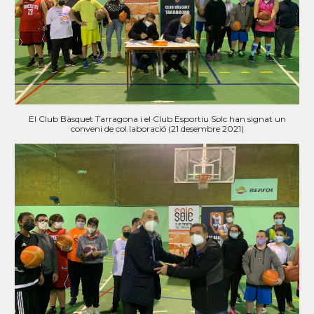
E
l
Club Bàsquet Tarragona
i el C
lub Esportiu
Solc han signat un
conveni de col.laboració (
21
desembre
20
21
)