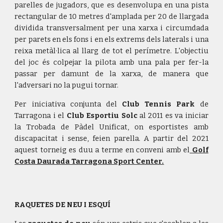
parelles de jugadors, que es desenvolupa en una pista
rectangular de 10 metres d'amplada per 20 de llargada
dividida transversalment per una xarxa i circumdada
per parets en els fons i en els extrems dels laterals i una
reixa metàl·lica al llarg de tot el perímetre. L'objectiu
del joc és colpejar la pilota amb una pala per fer-la
passar per damunt de la xarxa, de manera que
l'adversari no la pugui tornar.
Per iniciativa conjunta del
Club Tennis Park
de
Tarragona i el
Club Esportiu Solc
al 2011 es va iniciar
la Trobada de Pàdel Unificat, on esportistes amb
discapacitat i sense, feien parella. A partir del 2021
aquest torneig es duu a terme en conveni amb el
Golf
Costa Daurada Tarragona Sport Center.
RAQUETES DE NEU I ESQUÍ